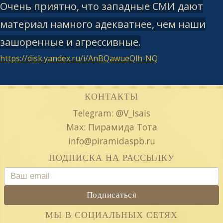
Очень приятно, что западные СМИ дают
материал намного адекватнее, чем наши
зашоренные и агрессивные.
https://disk.yandex.ru/i/AnBQawueQlh-NQ
КОНТАКТЫ
Telegram: @V_Isais
Max: Пирамида Тота
info@piramidaspb.ru
ПОДПИСКА НА РАССЫЛКУ
Подписаться
МЫ В СОЦИАЛЬНЫХ СЕТЯХ